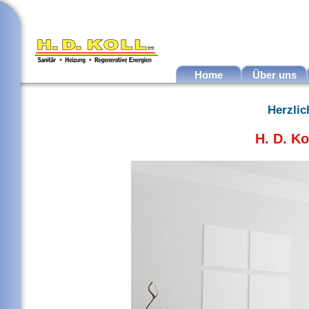
Home
Über uns
Herzli
H. D. K